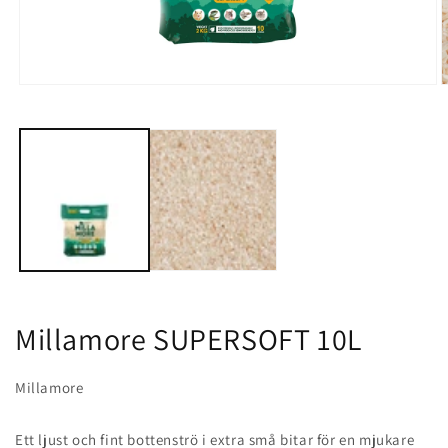
Öppna
Ö
mediet
m
1
2
i
i
modalfönster
m
Millamore SUPERSOFT 10L
Millamore
Ett ljust och fint bottenströ i extra små bitar för en mjukare