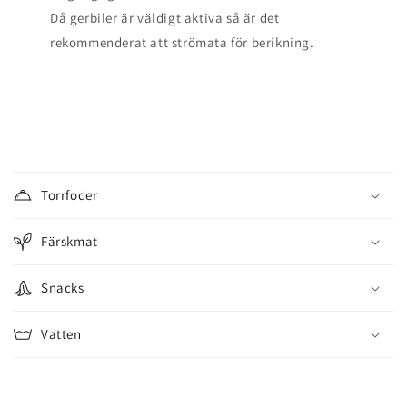
Då gerbiler är väldigt aktiva så är det
rekommenderat att strömata för berikning.
I
n
Torrfoder
n
e
Färskmat
h
å
Snacks
l
l
Vatten
s
o
m