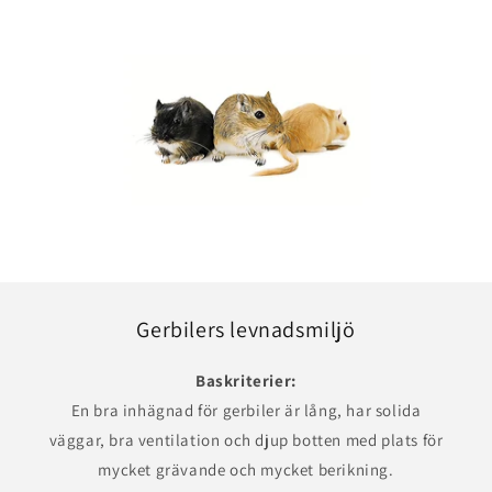
k
a
n
d
ö
l
j
a
s
Gerbilers levnadsmiljö
Baskriterier:
En bra inhägnad för gerbiler är lång, har solida
väggar, bra ventilation och djup botten med plats för
mycket grävande och mycket berikning.