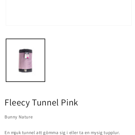
Öppna
mediet
1
i
modalfönster
Fleecy Tunnel Pink
Bunny Nature
En mjuk tunnel att gömma sig i eller ta en mysig tupplur.